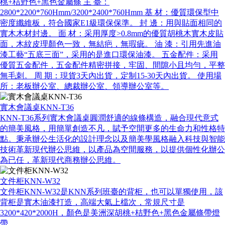
桃+桔野色+黑色金屬條 主 臺：
2800*2200*760Hmm/3200*2400*760Hmm 基 材：優質環保型中
密度纖維板，符合國家E1級環保保準。 封 邊：用與貼面相同的
實木木材封邊。 面 材：采用厚度>0.8mm的優質胡桃木實木皮貼
面，木紋皮理顏色一致，無結疤，無瑕疵。 油 漆：引用先進油
漆工藝“五底三面”，采用的是進口環保油漆。 五金配件：采用
優質五金配件，五金配件精密拼接，牢固、間隙小且均勻，平整
無毛刺。 周 期：現貨3天內出貨，定制15-30天內出貨。 使用場
所：老板辦公室、總裁辦公室、領導辦公室等。
實木會議桌KNN-T36
KNN-T36系列實木會議桌圓潤舒適的線條構造，融合現代意式
的簡美風格，用簡單創造不凡，賦予空間更多的生命力和性格特
點。秉承辦公生活化的設計理念以及簡美學風格融入科技與智能
技術革新現代辦公思維，以產品為空間服務，以提供個性化辦公
為已任，革新現代商務辦公思維。
文件柜KNN-W32
文件柜KNN-W32是KNN系列班臺的背柜，也可以單獨使用，該
背柜是實木油漆打造，高端大氣上檔次，常規尺寸是
3200*420*2000H，顏色是美洲深胡桃+桔野色+黑色金屬條帶燈
帶。