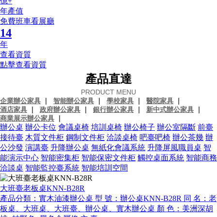
億+
年產值
免費班車看展廳
14
年
查看資質
點擊查看資質
產品直達
PRODUCT MENU
企業辦公家具
智能辦公家具
學校家具
醫院家具
酒店家具
政府辦公家具
銀行辦公家具
新中式辦公家具
商業展示辦公家具
辦公桌
辦公卡位
會議桌椅
培訓桌椅
辦公椅子
辦公室隔斷
前臺
接待臺
木質文件柜
鋼制文件柜
洽談桌椅
吧臺吧椅
辦公茶幾
辦
公沙發
演講臺
升降辦公桌
無紙化會議系統
升降屏風職員桌
智
能演示中心
智能密集柜
智能保密文件柜
觸控桌面系統
智能商務
洽談桌
智能監控臺系統
智能培訓空間
大班臺老板桌KNN-B28R
產品分類：實木油漆辦公桌 型 號：辦公桌KNN-B28R 同 名：老
板桌、大班桌、大班臺、辦公桌、實木辦公桌 顏 色：美洲深胡