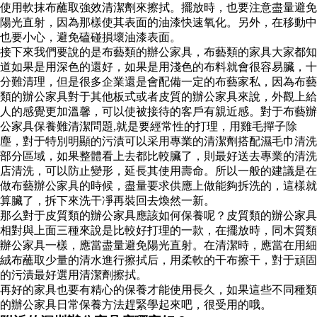
使用軟抹布蘸取強效清潔劑來擦拭。擺放時，也要注意盡量避免
陽光直射，因為那樣使其表面的油漆快速氧化。另外，在移動中
也要小心，避免磕碰損壞油漆表面。
接下來我們要說的是布藝類的辦公家具，布藝類的家具大家都知
道如果是用深色的還好，如果是用淺色的布料就會很容易臟，十
分難清理，但是很多企業還是會配備一定的布藝家私，因為布藝
類的辦公家具對于其他板式或者皮質的辦公家具來說，外觀上給
人的感覺更加溫馨，可以使被接待的客戶有親近感。對于布藝辦
公家具保養難清潔問題,就是要經常性的打理，用雞毛撣子除
塵，對于特別明顯的污漬可以采用專業的清潔劑搭配濕毛巾清洗
部分區域，如果整體看上去都比較臟了，則最好送去專業的清洗
店清洗，可以防止變形，延長其使用壽命。所以一般的建議是在
做布藝辦公家具的時候，盡量要求供應上做能夠拆洗的，這樣就
算臟了，拆下來洗干凈再裝回去煥然一新。
那么對于皮質類的辦公家具應該如何保養呢？皮質類的辦公家具
相對與上面三種來說是比較好打理的一款，在擺放時，同木質類
辦公家具一樣，應當盡量避免陽光直射。在清潔時，應當在用細
絨布蘸取少量的清水進行擦拭后，用柔軟的干布擦干，對于頑固
的污漬最好選用清潔劑擦拭。
再好的家具也要有精心的保養才能使用長久，如果這些不同種類
的辦公家具日常保養方法趕緊學起來吧，很受用的哦。