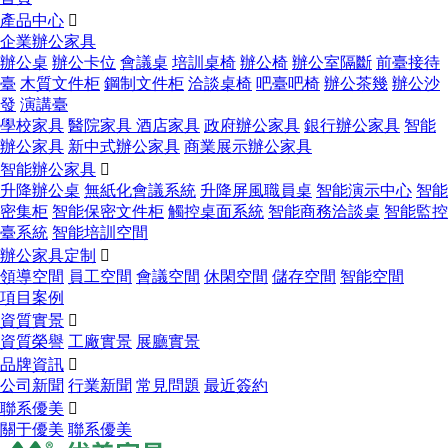
產品中心

企業辦公家具
辦公桌
辦公卡位
會議桌
培訓桌椅
辦公椅
辦公室隔斷
前臺接待
臺
木質文件柜
鋼制文件柜
洽談桌椅
吧臺吧椅
辦公茶幾
辦公沙
發
演講臺
學校家具
醫院家具
酒店家具
政府辦公家具
銀行辦公家具
智能
辦公家具
新中式辦公家具
商業展示辦公家具
智能辦公家具

升降辦公桌
無紙化會議系統
升降屏風職員桌
智能演示中心
智能
密集柜
智能保密文件柜
觸控桌面系統
智能商務洽談桌
智能監控
臺系統
智能培訓空間
辦公家具定制

領導空間
員工空間
會議空間
休閑空間
儲存空間
智能空間
項目案例
資質實景

資質榮譽
工廠實景
展廳實景
品牌資訊

公司新聞
行業新聞
常見問題
最近簽約
聯系優美

關于優美
聯系優美