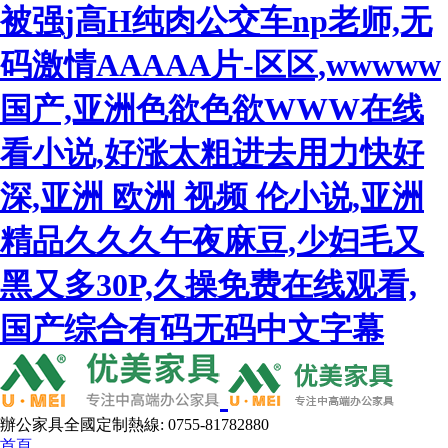
被强j高H纯肉公交车np老师,无
码激情AAAAA片-区区,wwwww
国产,亚洲色欲色欲WWW在线
看小说,好涨太粗进去用力快好
深,亚洲 欧洲 视频 伦小说,亚洲
精品久久久午夜麻豆,少妇毛又
黑又多30P,久操免费在线观看,
国产综合有码无码中文字幕
辦公家具全國定制熱線: 0755-81782880
首頁