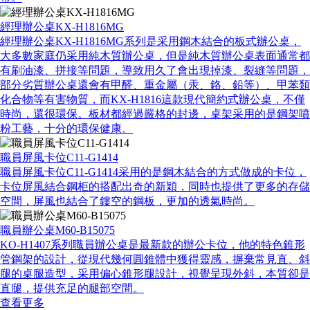
經理辦公桌KX-H1816MG
經理辦公桌KX-H1816MG系列是采用鋼木結合的板式辦公桌，
大多數家庭仍采用純木質辦公桌，但是純木質辦公桌表面通常都
有刷油漆、拼接等問題，導致用久了會出現掉漆、裂縫等問題，
部分劣質辦公桌還會有甲醛、重金屬（汞、鉻、鉛等）、甲苯類
化合物等有害物質，而KX-H1816這款現代簡約式辦公桌，不僅
時尚，還很環保。板材都經過嚴格的封邊，桌架采用的是鋼架噴
粉工藝，十分的環保健康。
職員屏風卡位C11-G1414
職員屏風卡位C11-G1414采用的是鋼木結合的方式做成的卡位，
卡位屏風結合鋼柜的搭配出奇的新穎，同時也提供了更多的存儲
空間，屏風也結合了鏤空的鋼板，更加的透氣時尚。
職員辦公桌M60-B15075
KO-H1407系列職員辦公桌是最新款的辦公卡位，他的特色錐形
管鋼架的設計，從現代幾何圓錐體中獲得靈感，摒棄常見直、斜
腿的桌腿造型，采用偏心錐形腿設計，視覺呈現外斜，本質卻是
直腿，提供充足的腿部空間。
查看更多