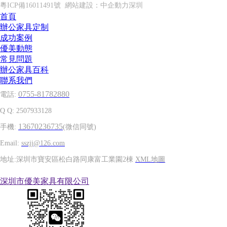
粵ICP備16011491號
網站建設：
中企動力
深圳
首頁
辦公家具定制
成功案例
優美動態
常見問題
辦公家具百科
聯系我們
0755-81782880
電話:
Q Q: 2507933128
13670236735
手機:
(微信同號)
Email:
sszjj@126.com
地址:深圳市寶安區松白路同康富工業園2棟
XML地圖
深圳市優美家具有限公司