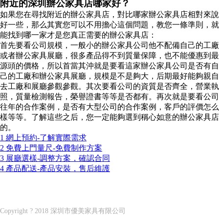
附近的深圳辦公家具店哪家好？
如果您在尋找附近的辦公家具店，對比哪家辦公家具店相對來說
好一些，那么其實您可以不用擔心這個問題，教您一條準則，就
能找到哪一家才是您真正需要的辦公家具店：
首先要看公司規模，一般小的辦公家具公司他不配備自己的工廠
或者辦公家具展廳，很多產品得不到質量保障，也不能優惠到最
源頭的價格，所以首當其沖就是要看這家辦公家具公司是否有自
己的工廠和辦公家具展廳，規模是不是夠大，后期最好能夠親自
去工廠和展廳參觀參觀。其次要看公司的資質是否齊全，營業執
照，質量檢測報告，榮譽證書等等是否都有。再次就是要看公司
往年的合作案例，是否有大型公司的合作案例，客戶的評價怎么
樣等等。了解這些之后，您一定能夠選到稱心如意的辦公家具店
的。
1 網上預約-了解實際需求
2 免費上門量尺-免費制作方案
3 展廳選樣-調整方案，確認合同
4 產品配送-產品安裝，售后維護
深圳市優美家具有限公司
Shenzhen U?MEI furniture co. LTD
Copyright ? 2018 深圳市優美家具有限公司