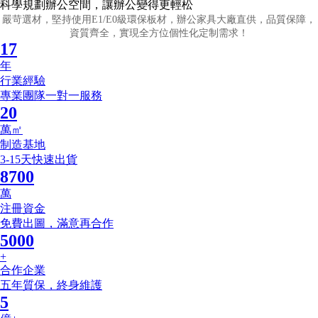
科學規劃辦公空間，讓辦公變得更輕松
嚴苛選材，堅持使用E1/E0級環保板材，辦公家具大廠直供，品質保障，
資質齊全，實現全方位個性化定制需求！
17
年
行業經驗
專業團隊一對一服務
20
萬㎡
制造基地
3-15天快速出貨
8700
萬
注冊資金
免費出圖，滿意再合作
5000
+
合作企業
五年質保，終身維護
5